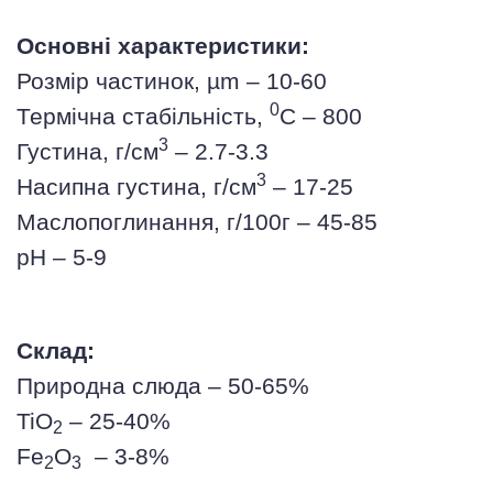
Основні характеристики:
Розмір частинок, µm –
10-60
0
Термічна стабільність,
С – 800
3
Густина, г/см
– 2.7-3.3
3
Насипна густина, г/см
– 17-25
Маслопоглинання, г/100г – 45-85
рН – 5-9
Склад:
Природна слюда – 50-65%
TiO
– 25-40%
2
Fe
O
– 3-8%
2
3