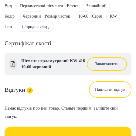
Вид
Перламутрові пігменти
Ефект
Звичайний
Колір
Червоний
Розмір часток
10-60
Серія
KW
Тип
Природна слюда
Сертифікат якості
Пігмент перламутровий KW 416
Завантажити
10-60 червоний
Відгуки
Написати відгук
0
Немає відгуків про цей товар. Станьте першим, залиште свій
відгук.