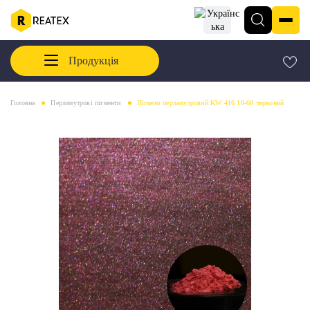
Продукція
Головна
Перламутрові пігменти
Пігмент перламутровий KW 416 10-60 червоний