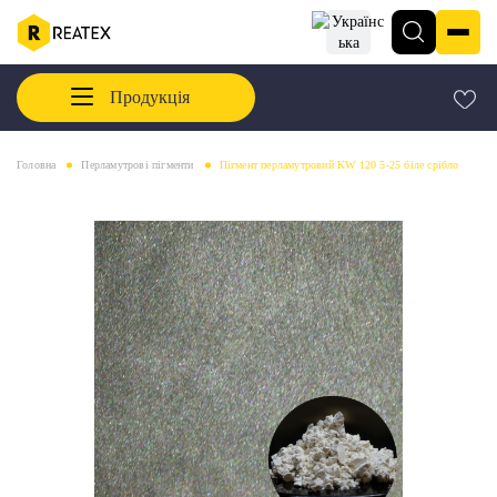
Продукція
Головна
Перламутрові пігменти
Пігмент перламутровий KW 120 5-25 біле срібло