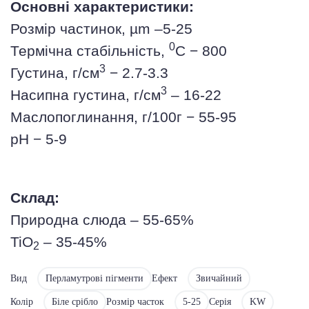
Основні характеристики:
Розмір частинок, µm –
5-25
0
Термічна стабільність,
С − 800
3
Густина, г/см
− 2.7-3.3
3
Насипна густина, г/см
– 16-22
Маслопоглинання, г/100г − 55-95
рН − 5-9
Склад:
Природна слюда – 55-65%
TiO
– 35-45%
2
Вид
Перламутрові пігменти
Ефект
Звичайний
Колір
Біле срібло
Розмір часток
5-25
Серія
KW