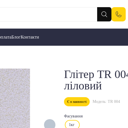
оплата
Блог
Контакти
Глітер TR 00
ліловий
Модель: TR 004
Є в наявності
Фасування
1кг