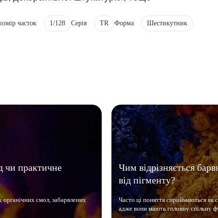
озмір часток
1/128
Серія
TR
Форма
Шестикутник
д чи практичне
Чим відрізняється барв
від пігменту?
х органічних смол, забарвлених
Часто ці поняття сприймаються як 
адже вони мають головну спільну ф
фарбують. Однак ці речовини мають