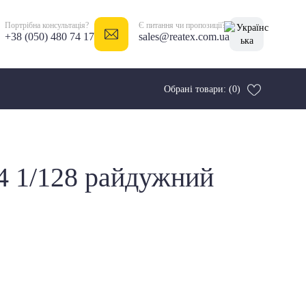
Портрібна консультація?
Є питання чи пропозиції?
+38 (050) 480 74 17
sales@reatex.com.ua
Обрані товари: (0)
4 1/128 райдужний