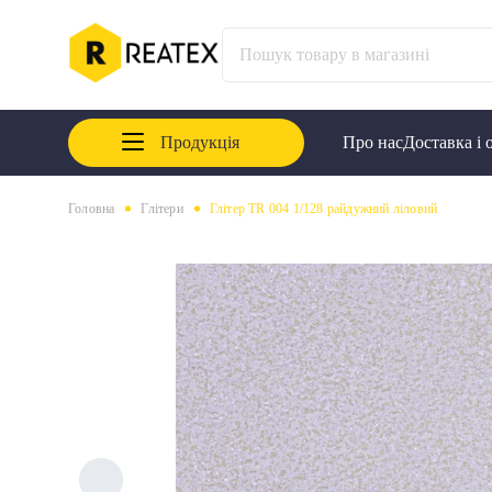
Продукція
Про нас
Доставка і 
Головна
Глітери
Глітер TR 004 1/128 райдужний ліловий