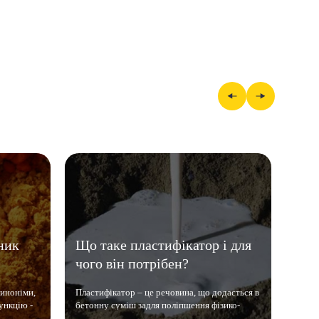
ник
Що таке пластифікатор і для
Пер
чого він потрібен?
синоніми,
Пластифікатор – це речовина, що додається в
Перла
ункцію -
бетонну суміш задля поліпшення фізико-
синте
 б..
хімічних властивостей та робить матері..
та ок