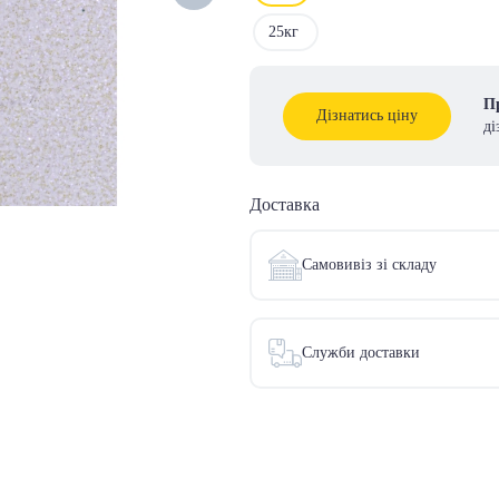
25кг
Пр
Дізнатись ціну
ді
Доставка
Самовивіз зі складу
Служби доставки