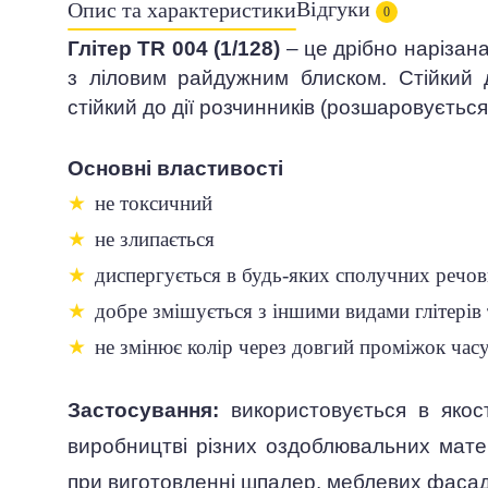
Відгуки
Опис та характеристики
0
Глітер TR 004 (1/128)
– це дрібно нарізан
з ліловим райдужним блиском. Стійкий 
стійкий до дії розчинників (розшаровується
Основні властивості
★
не токсичний
★
не злипається
★
диспергується в будь-яких сполучних речов
★
добре змішується з іншими видами глітерів 
★
не змінює колір через довгий проміжок час
Застосування:
використовується в яко
виробництві різних оздоблювальних матеріа
при виготовленні шпалер, меблевих фасад