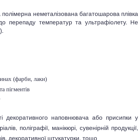
а полімерна неметалізована багатошарова плівка
до перепаду температур та ультрафіолету. Не
).
инах (фарби, лаки)
та пігментів
у
сті декоративного наповнювача або присипки у
лів, поліграфії, манікюрі, сувенірній продукції,
ів, декоративної штукатурки, тощо