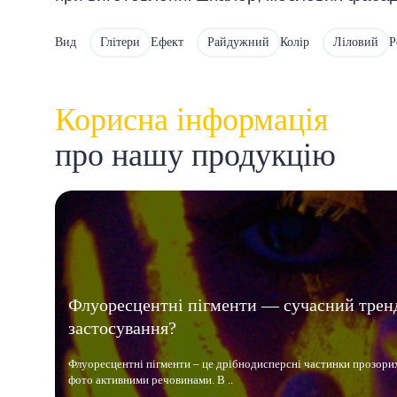
Вид
Глітери
Ефект
Райдужний
Колір
Ліловий
Р
Корисна інформація
про нашу продукцію
Флуоресцентні пігменти — сучасний трен
застосування?
Флуоресцентні пігменти – це дрібнодисперсні частинки прозори
фото активними речовинами. В ..