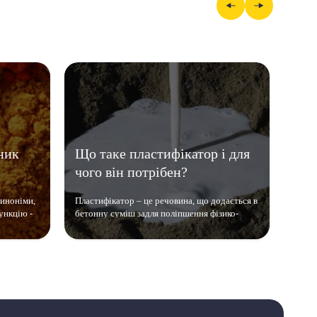
ник
Що таке пластифікатор і для
Пер
чого він потрібен?
синоніми,
Пластифікатор – це речовина, що додається в
Перла
ункцію -
бетонну суміш задля поліпшення фізико-
синте
 б..
хімічних властивостей та робить матері..
та ок