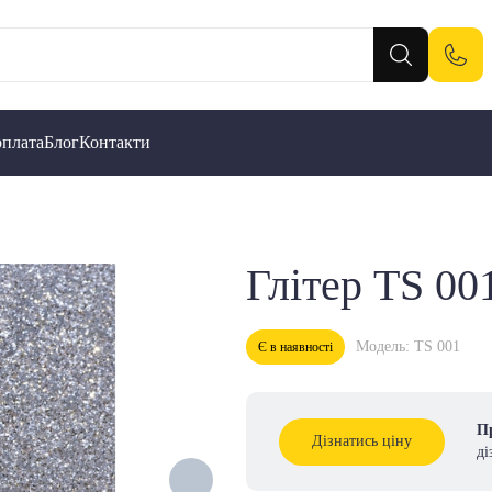
оплата
Блог
Контакти
Глітер TS 00
Модель: TS 001
Є в наявності
Пр
Дізнатись ціну
ді