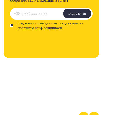
обере для вас найкращий варіант
Відправити
Надсилаючи свої дани ви погоджуєетесь з
політикою конфіденційності