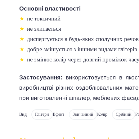
Основні властивості
★
не токсичний
★
не злипається
★
диспергується в будь-яких сполучних речов
★
добре змішується з іншими видами глітерів 
★
не змінює колір через довгий проміжок час
Застосування:
використовується в яко
виробництві різних оздоблювальних матеріа
при виготовленні шпалер, меблевих фасад
Вид
Глітери
Ефект
Звичайний
Колір
Срібний
Р