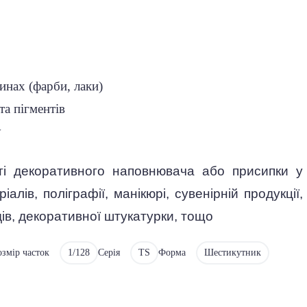
инах (фарби, лаки)
та пігментів
у
сті декоративного наповнювача або присипки у
лів, поліграфії, манікюрі, сувенірній продукції,
ів, декоративної штукатурки, тощо
озмір часток
1/128
Серія
TS
Форма
Шестикутник