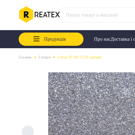
Продукція
Про нас
Доставка і 
Головна
Глітери
Глітер TS 001 1/128 срібний