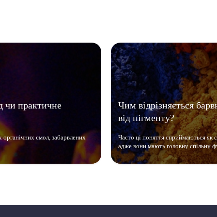
д чи практичне
Чим відрізняється барв
від пігменту?
х органічних смол, забарвлених
Часто ці поняття сприймаються як 
адже вони мають головну спільну ф
фарбують. Однак ці речовини мають